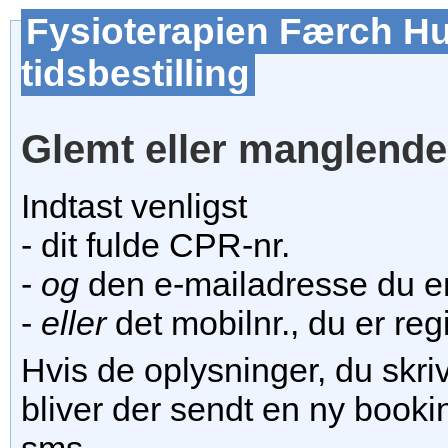
Fysioterapien Færch Hu
tidsbestilling
Glemt eller manglend
Indtast venligst
- dit fulde CPR-nr.
-
og
den e-mailadresse du er 
-
eller
det mobilnr., du er regi
Hvis de oplysninger, du skri
bliver der sendt en ny bookin